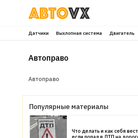
Перейти
к
основному
Датчики
Выхлопная система
Двигатель
контенту
Автоправо
Автоправо
Популярные материалы
Что делать и как себя вест
если попал в ДТП на дорог