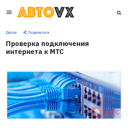
Перейти
к
основному
Диски
Поделиться
контенту
Проверка подключения
интернета к МТС