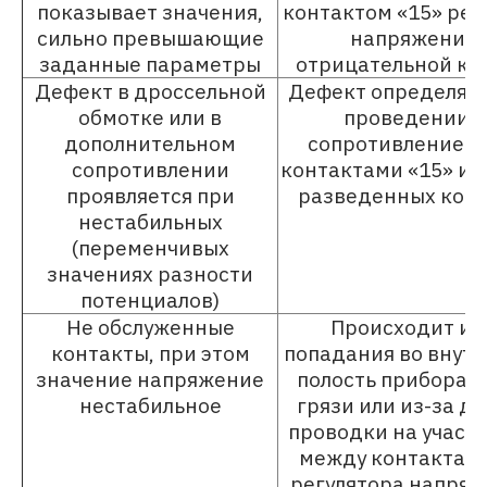
показывает значения,
контактом «15» рег
сильно превышающие
напряжения 
заданные параметры
отрицательной кл
Дефект в дроссельной
Дефект определяет
обмотке или в
проведении н
дополнительном
сопротивление 
сопротивлении
контактами «15» и «
проявляется при
разведенных конт
нестабильных
(переменчивых
значениях разности
потенциалов)
Не обслуженные
Происходит из
контакты, при этом
попадания во внут
значение напряжение
полость прибора в
нестабильное
грязи или из-за д
проводки на участ
между контактами
регулятора напряж