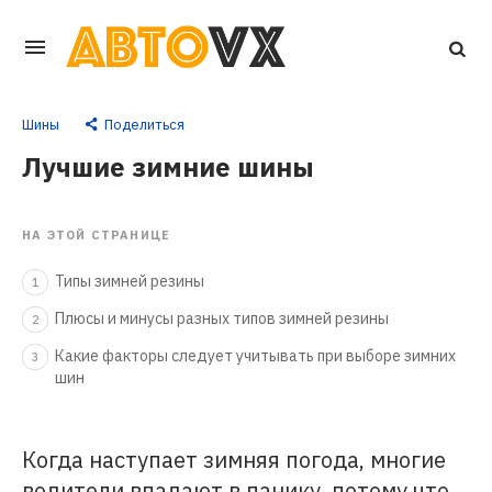
Перейти
к
основному
Шины
Поделиться
контенту
Лучшие зимние шины
НА ЭТОЙ СТРАНИЦЕ
Типы зимней резины
1
Плюсы и минусы разных типов зимней резины
2
Какие факторы следует учитывать при выборе зимних
3
шин
Когда наступает зимняя погода, многие
водители впадают в панику, потому что