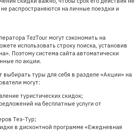
ения скидки важно, чтобы срок его действия не
у не распространяются на личные поездки и
ператора TezTour могут сэкономить на
можете использовать строку поиска, установив
на». Поэтому система сайта автоматически
нные по акции.
ут выбирать туры для себя в разделе «Акции» на
ователи могут:
вление туристических скидок;
едложений на бесплатные услуги от
еров Тез-Тур;
кидке в дисконтной программе «Ежедневная