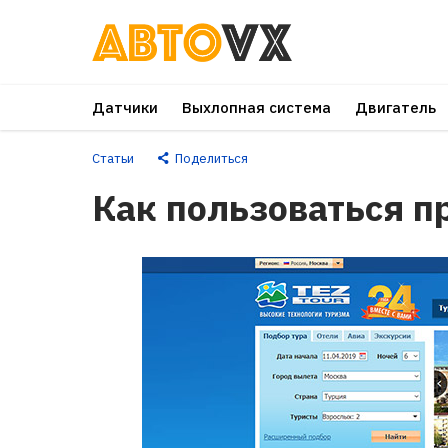
Перейти
к
основному
Датчики
Выхлопная система
Двигатель
контенту
Статьи
Поделиться
Как пользоваться п