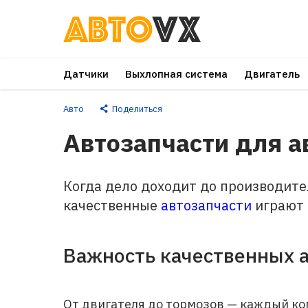
Перейти
к
основному
Датчики
Выхлопная система
Двигатель
контенту
Авто
Поделиться
Автозапчасти для 
Когда дело доходит до производите
качественные
автозапчасти
играют 
Важность качественных 
От двигателя до тормозов — каждый ко