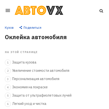
Перейти
к
основному
Кузов
Поделиться
контенту
Оклейка автомобиля
НА ЭТОЙ СТРАНИЦЕ
Защита кузова
1
Увеличение стоимости автомобиля
2
Персонализация автомобиля
3
Экономия на покраске
4
Защита от ультрафиолетовых лучей
5
Легкий уход и чистка
6