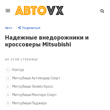
Перейти
к
основному
Авто
Поделиться
контенту
Надежные внедорожники и
кроссоверы Mitsubishi
НА ЭТОЙ СТРАНИЦЕ
Контур
1
Митсубиши Аутлендер Спорт
2
Митсубиши Эклипс Кросс
3
Митсубиши Монтеро Спорт
4
Митсубиши Паджеро
5