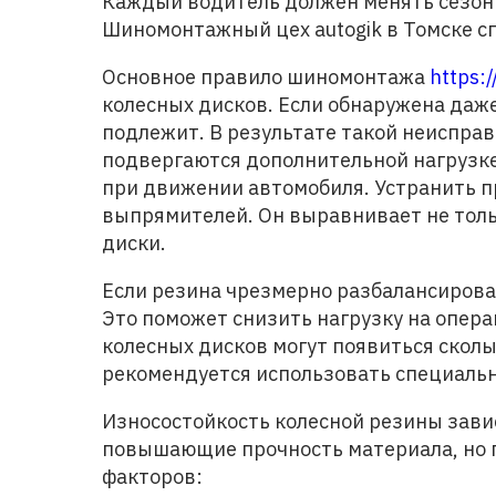
Каждый водитель должен менять сезонну
Шиномонтажный цех autogik в Томске сп
Основное правило шиномонтажа
https:
колесных дисков. Если обнаружена даж
подлежит. В результате такой неиспра
подвергаются дополнительной нагрузк
при движении автомобиля. Устранить 
выпрямителей. Он выравнивает не толь
диски.
Если резина чрезмерно разбалансирован
Это поможет снизить нагрузку на опе
колесных дисков могут появиться сколы
рекомендуется использовать специаль
Износостойкость колесной резины зави
повышающие прочность материала, но 
факторов: