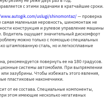
ю резину не реже двух раз в год.
равляется с этими задачами в кратчайшие сроки.
//www.autogik.com/uslugi/shinomontaz/
— проверка
е самая маленькая неровность, шиномонтаж не
вности конструкция и рулевое управление машины
е. Водитель ощущает значительный дискомфорт
проблему можно только с помощью специальных
ко штампованную сталь, но и легкосплавные
а, рекомендуется повернуть ее на 180 градусов.
рационные системы автомобиля. При выпрямлении
 или зазубрины. Чтобы избежать этого явления,
ные пластиковые наконечники.
сит от ее состава. Специальные компоненты,
при этом имеющие несколько негативных