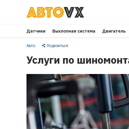
Перейти
к
основному
Датчики
Выхлопная система
Двигатель
контенту
Авто
Поделиться
Услуги по шиномон