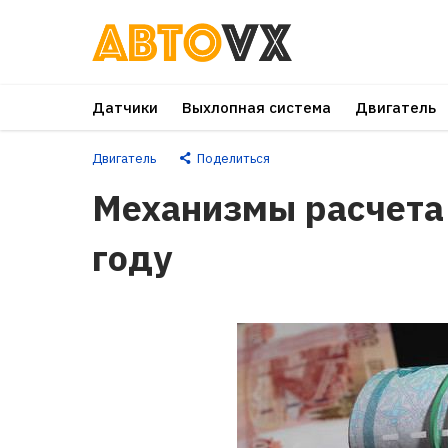
Перейти
к
основному
Датчики
Выхлопная система
Двигатель
контенту
Двигатель
Поделиться
Механизмы расчета 
году